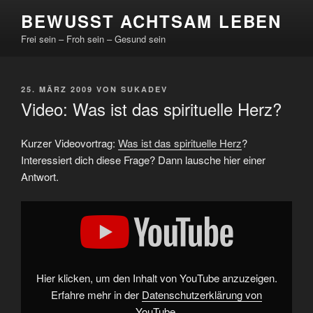
Zum
BEWUSST ACHTSAM LEBEN
Inhalt
Frei sein – Froh sein – Gesund sein
springen
VERÖFFENTLICHT
25. MÄRZ 2009
VON
SUKADEV
AM
Video: Was ist das spirituelle Herz?
Kurzer Videovortrag:
Was ist das spirituelle Herz
?
Interessiert dich diese Frage? Dann lausche hier einer
Antwort.
„Was
ist
das
spirituelle
Herz“
von
YouTube
anzeigen
Hier klicken, um den Inhalt von YouTube anzuzeigen.
Erfahre mehr in der
Datenschutzerklärung von
YouTube
.